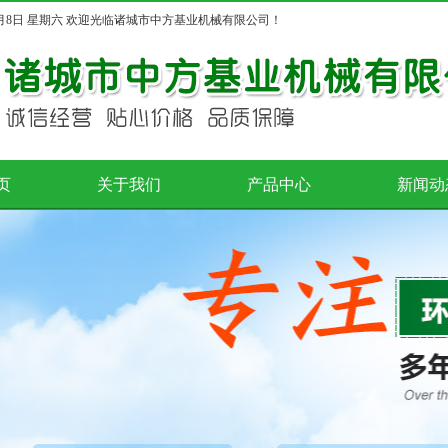
8月8日 星期六 欢迎光临诸城市中方基业机械有限公司！
页
关于我们
产品中心
新闻动