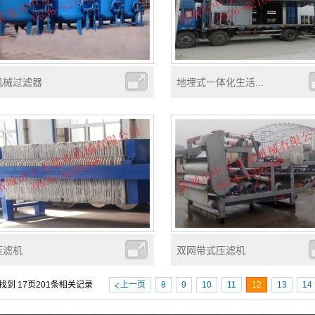
机械过滤器
地埋式一体化生活...
压滤机
双网带式压滤机
找到
17
页
201
条相关记录
上一页
8
9
10
11
12
13
14