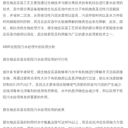
膜生物反应器工艺主要指通过生物技术与膜分离技术的有机结合进行废水处理的
技术。其中膜分离设备能够使生化反应池中的大分子有机物质及活性污泥截留
住，并省掉二沉池，从而使活性污泥浓度得以提高，污泥停留时间以及水力停留
时间都能得到控制，而且在反应器中比较难降解的物质也会发生降解、反应。因
此，相比传统生物处理方法，膜生物反应器工艺所采用的膜分离技术更能使生物
反应器功能得以强化，是比较新型且利用极为广泛的废水处理新技术之一。
MBR在医院污水处理中的应用分析
膜生物反应器在医院污水处理应用的可行性
据许多专家学者研究，膜生物反应器能够将污水中有机物进行降解并灭活病原微
生物，再通过膜将水溶性大分子有机物质以及悬浮物进行过滤，使出水浊度能够
控制在0.2NTU以下。其优点主要体现在能够使气溶胶的排放与污泥的产生减少、
后续消毒单元消毒剂的使用有所降低、水中的悬浮物也会减少等，所以应用于医
院污水处理将发挥重要的作用。
膜生物反应器在医院污水处理应用的效果
膜生物反应器的利用对水中氨氮去除可达90%以上，而且在抗冲击负荷能力方面