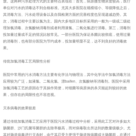
放。这两种污水处理方式的主要特点表现在：首先，病原微生物浓度较高，医疗
单位对污水的消毒达不到合格标准。尤其大多医院在规模缩小、等级降低之后，
其消毒方法、污水处理设备以及自我检测方面的完善程度也呈现递减趋势。其
次，消毒过程中主要以氯为主。国内大多地区目标所采用的一般为一级或二级处
理加氯消毒、次氯酸钠消毒剂或者利用液氯、二氧化氯进行消毒。第三，消毒剂
投加量过量或不足的情况比较常见。一部分医院为保证杀菌比较彻底，使用过量
的消毒剂，也有部分医院为节约成本，投加量明显不足，达不到良好的消毒效
果。
传统加氯消毒工艺局限性分析
医院中常用的污水消毒方法主要有化学法与物理法，其中化学法中加氯消毒方法
应用较为广泛，如液氯、二氧化氯、漂baifen、次氯酸钠等消毒剂。医院中采用
加氯消毒工艺的原因在于其操作简便，对细菌等病原体的杀灭能起到较好的效
果，但存在的局限性也不容忽视。
灭杀病毒的效果较差
通过传统加氯消毒工艺应用于医院污水消毒过程中分析，采用此工艺对许多如大
肠菌群、沙门氏菌等菌群的去除率极高，而对病毒取出所达到的数量级极少。尤
其对肠道病毒进行灭杀时，由于其忍受力更强于肠道致病菌或大肠菌群，在通过