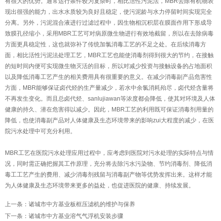
有很大的优势。通常运行条件较为复杂时，相比活性污泥法，MBR去除有机物表
现出很强的能力，出水水质较为良好且稳定，使污泥龄与水力停留时间实现完全
分离。另外，污泥混合液进行过滤过程中，因生物相沉积层在膜面作用下形成导
致膜孔径缩小，采用MBR工艺可对病原微生物进行有效地截留，所以在去除病毒
方面更具稳定性，这也就弥补了传统加氯消毒工艺的不足之处。在后续消毒方
面，相比活性污泥法处理工艺，MBR工艺也能使消毒剂得到很大的节约，在接触
的短时间内便可实现微生物灭活的目标，所以对减少投资与接触设备的占地面积
以及降低消毒工艺产生的相关费用具有很重要的意义。在减少消毒副产品危害性
方面，MBR能够保证卤代烃的生产量减少，若水中余氯消耗殆尽，卤代烃含量将
不再发生变化。而且总卤代烃、sanlujiawan等浓度都会降低，使其对环境及人体
健康的持久、潜在危害得以减少。因此，MBR工艺的利用既可保证消毒剂用量的
降低，也使消毒副产品对人体健康及生态环境带来的影响zui大程度的减少，在医
院污水处理中可充分利用。
MBR工艺在医院污水处理应用过程中，应考虑到医院对污水处理的实际特点与情
况，同时需正确把握其工作原理，充分将去除污水污染物、节约消毒剂、降低消
毒工工艺产生的费用、减少消毒剂残留与消毒副产物等优势发挥出来。这样才能
为人体健康及生态环境带来更多的益处，也促进医院的健康、持续发展。
上一条
：
诸城市中方基业板框压滤机的维护与保养
下一条
：
诸城市中方基业溶气气浮机安装步骤